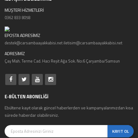
MÜŞTERİ HİZMETLERİ
0362 833 8058
EPOSTA ADRESİMİZ
destek@carsambaayakkabisi.net iletisim@carsambaayakkabisi.net
ADRESİMİZ
Çay Mah. Terme Cad. Hacı Reşit Ağa Sok. No:6 Çarşamba/Samsun
E-BÜLTEN ABONELİĞİ
Ebültene kayıt olarak güncel haberlerden ve kampanyalarımızdan kısa
sürede haberdar olabilirsiniz.
KAYIT OL