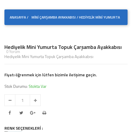
ANASAYFA
/
MİNİ ÇARŞAMBA AYAKKABISI /
HEDIYELIK MINI YUMURTA
TOPUK ÇARŞAMBA AYAKKABISI
Hediyelik Mini Yumurta Topuk Çarşamba Ayakkabısı
0 Yorum
Hediyelik Mini Yumurta Topuk Çarşamba Ayakkabısı
Fiyatı öğrenmek için lütfen bizimle iletişime geçin.
Stok Durumu:
Stokta Var
RENK SEÇENEKLERİ :