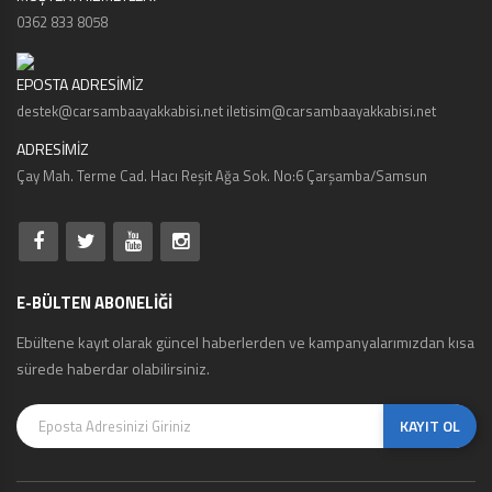
0362 833 8058
EPOSTA ADRESİMİZ
destek@carsambaayakkabisi.net iletisim@carsambaayakkabisi.net
ADRESİMİZ
Çay Mah. Terme Cad. Hacı Reşit Ağa Sok. No:6 Çarşamba/Samsun
E-BÜLTEN ABONELİĞİ
Ebültene kayıt olarak güncel haberlerden ve kampanyalarımızdan kısa
sürede haberdar olabilirsiniz.
KAYIT OL