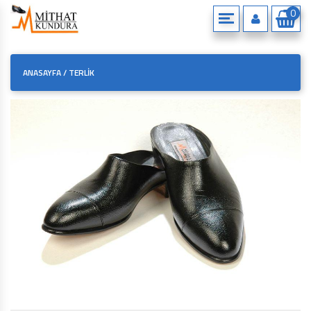
0
HAKKIMIZDA
ANASAYFA
/
TERLIK
ÇEREZ POLITIKAMIZ