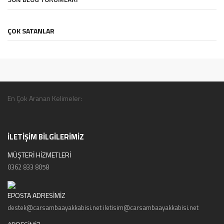
ÇOK SATANLAR
En Çok Aranan Kelimeler:
İLETİŞİM BİLGİLERİMİZ
MÜŞTERİ HİZMETLERİ
0362 833 8058
EPOSTA ADRESİMİZ
destek@carsambaayakkabisi.net iletisim@carsambaayakkabisi.net