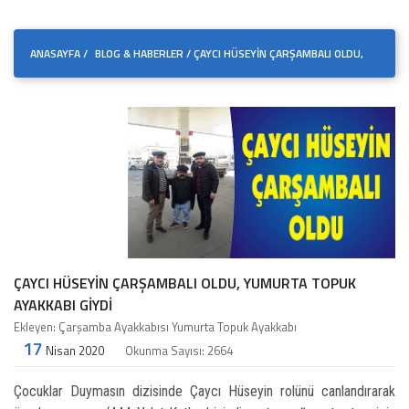
ANASAYFA
/
BLOG & HABERLER
/
ÇAYCI HÜSEYIN ÇARŞAMBALI OLDU,
YUMURTA TOPUK AYAKKABI GIYDI
ÇAYCI HÜSEYIN ÇARŞAMBALI OLDU, YUMURTA TOPUK
AYAKKABI GIYDI
Ekleyen: Çarşamba Ayakkabısı Yumurta Topuk Ayakkabı
17
Nisan 2020
Okunma Sayısı: 2664
Çocuklar Duymasın dizisinde Çaycı Hüseyin rolünü canlandırarak