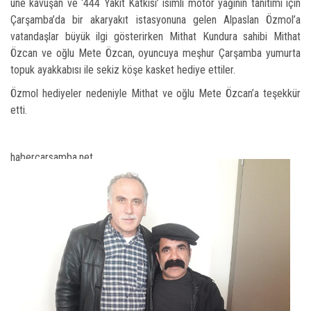
üne kavuşan ve ‘444 Yakıt Katkısı’ isimli motor yağının tanıtımı için
Çarşamba’da bir akaryakıt istasyonuna gelen Alpaslan Özmol’a
vatandaşlar büyük ilgi gösterirken Mithat Kundura sahibi Mithat
Özcan ve oğlu Mete Özcan, oyuncuya meşhur Çarşamba yumurta
topuk ayakkabısı ile sekiz köşe kasket hediye ettiler.
Özmol hediyeler nedeniyle Mithat ve oğlu Mete Özcan’a teşekkür
etti.
habercarsamba.net